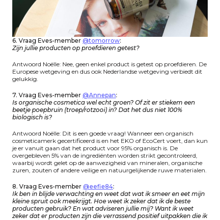
6. Vraag Eves-member
@tomorrow
:
Zijn jullie producten op proefdieren getest?
Antwoord Noëlle: Nee, geen enkel product is getest op proefdieren. De
Europese wetgeving en dus ook Nederlandse wetgeving verbiedt dit
gelukkig.
7. Vraag Eves-member
@Annepan
:
Is organische cosmetica wel echt groen? Of zit er stiekem een
beetje poepbruin (troep/rotzooi) in? Dat het dus niet 100%
biologisch is?
Antwoord Noëlle: Dit is een goede vraag! Wanneer een organisch
cosmeticamerk gecertificeerd is en het EKO of EcoCert voert, dan kun
je er vanuit gaan dat het product voor 95% organisch is. De
overgebleven 5% van de ingrediënten worden strikt gecontroleerd,
waarbij wordt gelet op de aanwezigheid van mineralen, organische
zuren, zouten of andere veilige en natuurgelijkende ruwe materialen.
8.
Vraag Eves-member
@eefie84
:
Ik ben in blijde verwachting en weet dat wat ik smeer en eet mijn
kleine spruit ook meekrijgt. Hoe weet ik zeker dat ik de beste
producten gebruik? En wat adviseren jullie mij? Want ik weet
zeker dat er producten zijn die verrassend positief uitpakken die ik