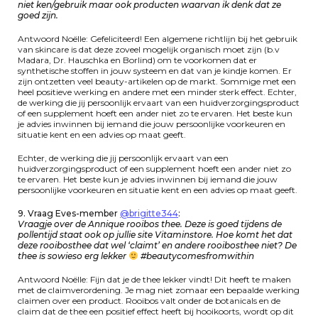
niet ken/gebruik maar ook producten waarvan ik denk dat ze
goed zijn.
Antwoord Noëlle: Gefeliciteerd! Een algemene richtlijn bij het gebruik
van skincare is dat deze zoveel mogelijk organisch moet zijn (b.v
Madara, Dr. Hauschka en Borlind) om te voorkomen dat er
synthetische stoffen in jouw systeem en dat van je kindje komen. Er
zijn ontzetten veel beauty-artikelen op de markt. Sommige met een
heel positieve werking en andere met een minder sterk effect. Echter,
de werking die jij persoonlijk ervaart van een huidverzorgingsproduct
of een supplement hoeft een ander niet zo te ervaren. Het beste kun
je advies inwinnen bij iemand die jouw persoonlijke voorkeuren en
situatie kent en een advies op maat geeft.
Echter, de werking die jij persoonlijk ervaart van een
huidverzorgingsproduct of een supplement hoeft een ander niet zo
te ervaren. Het beste kun je advies inwinnen bij iemand die jouw
persoonlijke voorkeuren en situatie kent en een advies op maat geeft.
9. Vraag Eves-member
@brigitte344
:
Vraagje over de Annique rooibos thee. Deze is goed tijdens de
pollentijd staat ook op jullie site Vitaminstore. Hoe komt het dat
deze rooibosthee dat wel ‘claimt’ en andere rooibosthee niet? De
thee is sowieso erg lekker
#beautycomesfromwithin
Antwoord Noëlle: Fijn dat je de thee lekker vindt! Dit heeft te maken
met de claimverordening. Je mag niet zomaar een bepaalde werking
claimen over een product. Rooibos valt onder de botanicals en de
claim dat de thee een positief effect heeft bij hooikoorts, wordt op dit