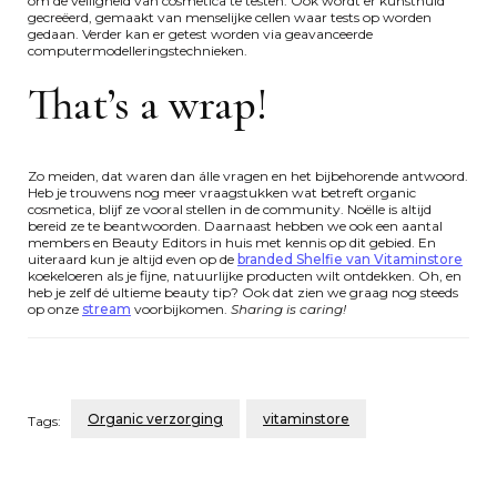
om de veiligheid van cosmetica te testen. Ook wordt er kunsthuid
gecreëerd, gemaakt van menselijke cellen waar tests op worden
gedaan. Verder kan er getest worden via geavanceerde
computermodelleringstechnieken.
That’s a wrap!
Zo meiden, dat waren dan álle vragen en het bijbehorende antwoord.
Heb je trouwens nog meer vraagstukken wat betreft organic
cosmetica, blijf ze vooral stellen in de community. Noëlle is altijd
bereid ze te beantwoorden. Daarnaast hebben we ook een aantal
members en Beauty Editors in huis met kennis op dit gebied. En
uiteraard kun je altijd even op de
branded Shelfie van Vitaminstore
koekeloeren als je fijne, natuurlijke producten wilt ontdekken. Oh, en
heb je zelf dé ultieme beauty tip? Ook dat zien we graag nog steeds
op onze
stream
voorbijkomen.
Sharing is caring!
Organic verzorging
vitaminstore
Tags:
Post