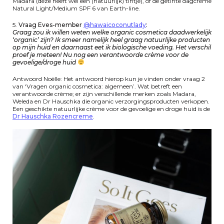
Madara (deze heeft wel een (natuurlijk) tintje), of de getinte dagcrème
Natural Light/Medium SPF 6 van Earth-line.
5.
Vraag Eves-member
@hawaicoconutlady
:
Graag zou ik willen weten welke organic cosmetica daadwerkelijk
‘organic’ zijn? Ik smeer namelijk heel graag natuurlijke producten
op mijn huid en daarnaast eet ik biologische voeding. Het verschil
proef je meteen! Nu nog een verantwoorde crème voor de
gevoelige/droge huid
Antwoord Noëlle: Het antwoord hierop kun je vinden onder vraag 2
van ‘Vragen organic cosmetica: algemeen’. Wat betreft een
verantwoorde crème; er zijn verschillende merken zoals Madara,
Weleda en Dr Hauschka die organic verzorgingsproducten verkopen.
Een geschikte natuurlijke crème voor de gevoelige en droge huid is de
Dr Hauschka Rozencreme
.