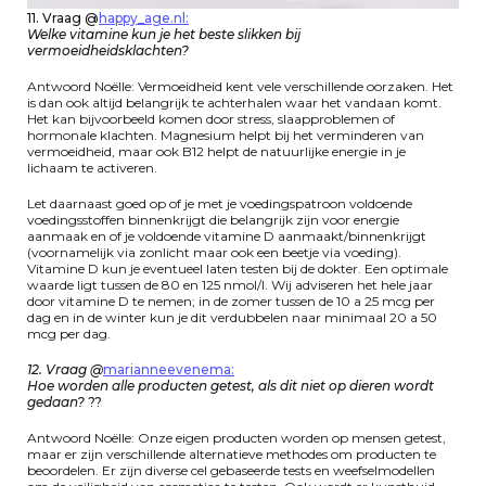
11. Vraag @
h
appy_age.nl
:
Welke vitamine kun je het beste slikken bij
vermoeidheidsklachten?
Antwoord Noëlle: Vermoeidheid kent vele verschillende oorzaken. Het
is dan ook altijd belangrijk te achterhalen waar het vandaan komt.
Het kan bijvoorbeeld komen door stress, slaapproblemen of
hormonale klachten. Magnesium helpt bij het verminderen van
vermoeidheid, maar ook B12 helpt de natuurlijke energie in je
lichaam te activeren.
Let daarnaast goed op of je met je voedingspatroon voldoende
voedingsstoffen binnenkrijgt die belangrijk zijn voor energie
aanmaak en of je voldoende vitamine D aanmaakt/binnenkrijgt
(voornamelijk via zonlicht maar ook een beetje via voeding).
Vitamine D kun je eventueel laten testen bij de dokter. Een optimale
waarde ligt tussen de 80 en 125 nmol/l. Wij adviseren het hele jaar
door vitamine D te nemen; in de zomer tussen de 10 a 25 mcg per
dag en in de winter kun je dit verdubbelen naar minimaal 20 a 50
mcg per dag.
12. Vraag @
marianneevenema:
Hoe worden alle producten getest, als dit niet op dieren wordt
gedaan?
??
Antwoord Noëlle: Onze eigen producten worden op mensen getest,
maar er zijn verschillende alternatieve methodes om producten te
beoordelen. Er zijn diverse cel gebaseerde tests en weefselmodellen