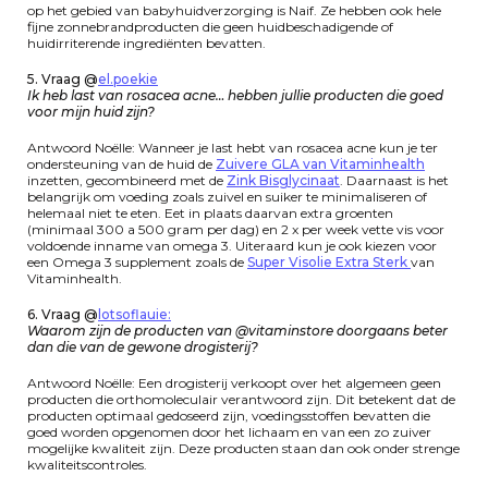
op het gebied van babyhuidverzorging is Naif. Ze hebben ook hele
fijne zonnebrandproducten die geen huidbeschadigende of
huidirriterende ingrediënten bevatten.
5. Vraag @
el.poekie
Ik heb last van rosacea acne… hebben jullie producten die goed
voor mijn huid zijn?
Antwoord Noëlle: Wanneer je last hebt van rosacea acne kun je ter
ondersteuning van de huid de
Zuivere GLA van Vitaminhealth
inzetten, gecombineerd met de
Zink Bisglycinaat
. Daarnaast is het
belangrijk om voeding zoals zuivel en suiker te minimaliseren of
helemaal niet te eten. Eet in plaats daarvan extra groenten
(minimaal 300 a 500 gram per dag) en 2 x per week vette vis voor
voldoende inname van omega 3. Uiteraard kun je ook kiezen voor
een Omega 3 supplement zoals de
Super Visolie Extra Sterk
van
Vitaminhealth.
6. Vraag @
lotsoflauie:
Waarom zijn de producten van @vitaminstore doorgaans beter
dan die van de gewone drogisterij?
Antwoord Noëlle: Een drogisterij verkoopt over het algemeen geen
producten die orthomoleculair verantwoord zijn. Dit betekent dat de
producten optimaal gedoseerd zijn, voedingsstoffen bevatten die
goed worden opgenomen door het lichaam en van een zo zuiver
mogelijke kwaliteit zijn. Deze producten staan dan ook onder strenge
kwaliteitscontroles.