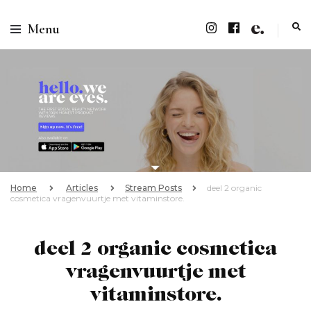
Menu
Home
Articles
Stream Posts
deel 2 organic
cosmetica vragenvuurtje met vitaminstore.
deel 2 organic cosmetica
vragenvuurtje met
vitaminstore.