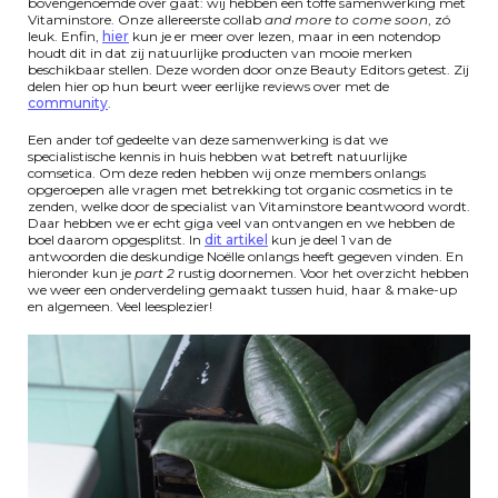
bovengenoemde over gaat: wij hebben een toffe samenwerking met
Vitaminstore. Onze allereerste collab
and more to come soon
, zó
leuk. Enfin,
hier
kun je er meer over lezen, maar in een notendop
houdt dit in dat zij natuurlijke producten van mooie merken
beschikbaar stellen. Deze worden door onze Beauty Editors getest. Zij
delen hier op hun beurt weer eerlijke reviews over met de
community
.
Een ander tof gedeelte van deze samenwerking is dat we
specialistische kennis in huis hebben wat betreft natuurlijke
comsetica. Om deze reden hebben wij onze members onlangs
opgeroepen alle vragen met betrekking tot organic cosmetics in te
zenden, welke door de specialist van Vitaminstore beantwoord wordt.
Daar hebben we er echt giga veel van ontvangen en we hebben de
boel daarom opgesplitst. In
dit artikel
kun je deel 1 van de
antwoorden die deskundige Noëlle onlangs heeft gegeven vinden. En
hieronder kun je
part 2
rustig doornemen. Voor het overzicht hebben
we weer een onderverdeling gemaakt tussen huid, haar & make-up
en algemeen. Veel leesplezier!