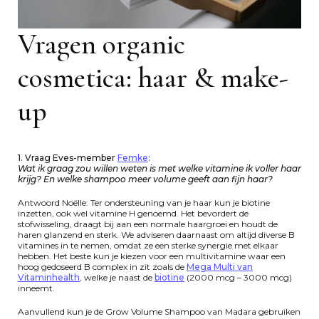
Vragen organic
cosmetica: haar & make-
up
1. Vraag Eves-member
Femke
:
Wat ik graag zou willen weten is met welke vitamine ik voller haar
krijg? En welke shampoo meer volume geeft aan fijn haar?
Antwoord Noëlle: Ter ondersteuning van je haar kun je biotine
inzetten, ook wel vitamine H genoemd. Het bevordert de
stofwisseling, draagt bij aan een normale haargroei en houdt de
haren glanzend en sterk. We adviseren daarnaast om altijd diverse B
vitamines in te nemen, omdat ze een sterke synergie met elkaar
hebben. Het beste kun je kiezen voor een multivitamine waar een
hoog gedoseerd B complex in zit zoals de
Mega Multi van
Vitaminhealth
, welke je naast de
biotine
(2000 mcg – 3000 mcg)
inneemt.
Aanvullend kun je de Grow Volume Shampoo van Madara gebruiken