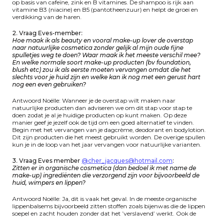
op basis van cafeïne, zink en B vitamines. De shampoo is rijk aan
vitamine B3 (niacine) en B5 (pantotheenzuur) en helpt de groei en
verdikking van de haren.
2. Vraag Eves-member:
Hoe maak ik als beauty en vooral make-up lover de overstap
naar natuurlijke cosmetica zonder gelijk al mijn oude fijne
spulletjes weg te doen? Waar maak ik het meeste verschil mee?
En welke normale soort make-up producten (bv foundation,
blush etc) zou ik als eerste moeten vervangen omdat die het
slechts voor je huid zijn en welke kan ik nog met een gerust hart
nog een even gebruiken?
Antwoord Noëlle: Wanneer je de overstap wilt maken naar
natuurlijke producten dan adviseren we om dit stap voor stap te
doen zodat je al je huidige producten op kunt maken. Op deze
manier geef je jezelf ook de tijd om een goed alternatief te vinden.
Begin met het vervangen van je dagcrème, deodorant en bodylotion.
Dit zijn producten die het meest gebruikt worden. De overige spullen
kun je in de loop van het jaar vervangen voor natuurlijke varianten.
3. Vraag Eves member
@cher_jacques@hotmail.com
:
Zitten er in organische cosmetica (dan bedoel ik met name de
make-up) ingrediënten die verzorgend zijn voor bijvoorbeeld de
huid, wimpers en lippen?
Antwoord Noëlle: Ja, dit is vaak het geval. In de meeste organische
lippenbalsems bijvoorbeeld zitten stoffen zoals bijenwas die de lippen
soepel en zacht houden zonder dat het ’verslavend’ werkt. Ook de