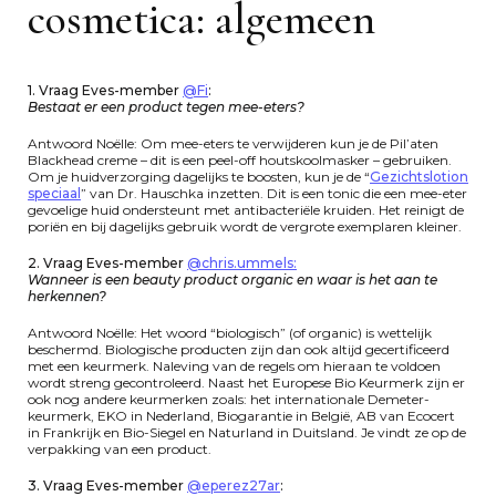
cosmetica: algemeen
1. Vraag Eves-member
@Fi
:
Bestaat er een product tegen mee-eters?
Antwoord Noëlle: Om mee-eters te verwijderen kun je de Pil’aten
Blackhead creme – dit is een peel-off houtskoolmasker – gebruiken.
Om je huidverzorging dagelijks te boosten, kun je de “
Gezichtslotion
speciaal
” van Dr. Hauschka inzetten. Dit is een tonic die een mee-eter
gevoelige huid ondersteunt met antibacteriële kruiden. Het reinigt de
poriën en bij dagelijks gebruik wordt de vergrote exemplaren kleiner.
2. Vraag Eves-member
@chris.ummels:
Wanneer is een beauty product organic en waar is het aan te
herkennen?
Antwoord Noëlle: Het woord “biologisch” (of organic) is wettelijk
beschermd. Biologische producten zijn dan ook altijd gecertificeerd
met een keurmerk. Naleving van de regels om hieraan te voldoen
wordt streng gecontroleerd. Naast het Europese Bio Keurmerk zijn er
ook nog andere keurmerken zoals: het internationale Demeter-
keurmerk, EKO in Nederland, Biogarantie in België, AB van Ecocert
in Frankrijk en Bio-Siegel en Naturland in Duitsland. Je vindt ze op de
verpakking van een product.
3. Vraag Eves-member
@eperez27ar
: