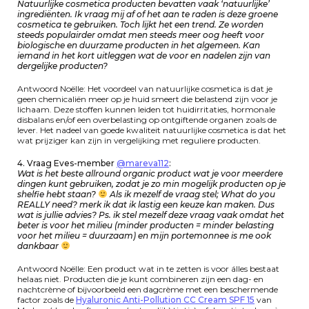
Natuurlijke cosmetica producten bevatten vaak ‘natuurlijke’
ingrediënten. Ik vraag mij af of het aan te raden is deze groene
cosmetica te gebruiken. Toch lijkt het een trend. Ze worden
steeds populairder omdat men steeds meer oog heeft voor
biologische en duurzame producten in het algemeen. Kan
iemand in het kort uitleggen wat de voor en nadelen zijn van
dergelijke producten?
Antwoord Noëlle: Het voordeel van natuurlijke cosmetica is dat je
geen chemicaliën meer op je huid smeert die belastend zijn voor je
lichaam. Deze stoffen kunnen leiden tot huidirritaties, hormonale
disbalans en/of een overbelasting op ontgiftende organen zoals de
lever. Het nadeel van goede kwaliteit natuurlijke cosmetica is dat het
wat prijziger kan zijn in vergelijking met reguliere producten.
4. Vraag Eves-member
@mareva112
:
Wat is het beste allround organic product wat je voor meerdere
dingen kunt gebruiken, zodat je zo min mogelijk producten op je
shelfie hebt staan?
Als ik mezelf de vraag stel; What do you
REALLY need? merk ik dat ik lastig een keuze kan maken. Dus
wat is jullie advies? Ps. ik stel mezelf deze vraag vaak omdat het
beter is voor het milieu (minder producten = minder belasting
voor het milieu = duurzaam) en mijn portemonnee is me ook
dankbaar
Antwoord Noëlle: Een product wat in te zetten is voor álles bestaat
helaas niet. Producten die je kunt combineren zijn een dag- en
nachtcrème of bijvoorbeeld een dagcrème met een beschermende
factor zoals de
Hyaluronic Anti-Pollution CC Cream SPF 15
van