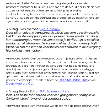
Antwoord Noëlle: De beste bescherming kies je door naar de
beschermingsfactor te kijken. Het gaat om de SPF die er in zit en niet
zo zeer of het een olie of een crème is. Kijk je naar welke
zonbescherming het beste of meest vriendelijk voor het zeeleven en
de natuur is, dan zijn dit zonnebrandproducten op basis van olie. Ze
zijn waterproof en geven in het zeewater minder product af.
3. Vraag Eves-member
@b_a_mblank
:
Door pijnmedicatie transpireer ik alleen extreem op mijn gezicht.
Het kan in stroompjes lopen. Er zijn een of twee producten die je
kunt aanbrengen, maar die verstoppen je poriën. Zijn er speciale
producten of vitamines die kunnen helpen dat je make-up blijft
zitten? Ik zou me kunnen voorstellen dat vrouwen in de overgang
hier ook last van hebben.
Antwoord Noëlle: Om de zweetproductie in je huid te verminderen
zou je salie kunnen proberen. Dit is een kruid dat overmatig zweten
tegengaat. Salie kan interacties aangaan met bepaalde reguliere
medicijnen dus zou je voor gebruik eerst even moeten overleggen
met je arts. Wat betreft gezichtsverzorging: kies voor een fluid of een
gel want die trekken snel in de huid zonder dit af te sluiten en de
poriën te verstoppen. Madara heeft de
Deep Moisture Fluid
en de
Deep Moisture Gel
.
4. Vraag Beauty Editor
@Philipinnewouters:
Wat is de beste zonnebrand voor een (pasgeboren) baby lieve
@Vitaminstore
?
#wantindeschaduwisookzon
Antwoord Noëlle: Een merk dat we als een van de beste beschouwen