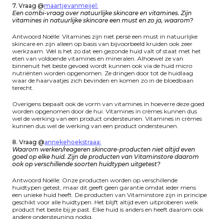
7. Vraag @
maartjevanmeijel:
Een combi-vraag over natuurlijke skincare en vitamines. Zijn
vitamines in natuurlijke skincare een must en zo ja, waarom?
Antwoord Noëlle: Vitamines zijn niet persé een must in natuurlijke
skincare en zijn alleen op basis van bijvoorbeeld kruiden ook zeer
werkzaam. Wel is het zo dat een gezonde huid valt of staat met het
eten van voldoende vitamines en mineralen. Alhoewel ze van
binnenuit het beste gevoed wordt kunnen ook via de huid micro
nutriënten worden opgenomen. Ze dringen door tot de huidlaag
waar de haarvaatjes zich bevinden en komen zo in de bloedbaan
terecht.
Overigens bepaalt ook de vorm van vitamines in hoeverre deze goed
worden opgenomen door de hui. Vitamines in crèmes kunnen dus
wel de werking van een product ondersteunen. Vitamines in crèmes
kunnen dus wel de werking van een product ondersteunen.
8. Vraag @
annekehoekstraaa
:
Waarom werken/reageren skincare-producten niet altijd even
goed op elke huid. Zijn de producten van Vitaminstore daarom
ook op verschillende soorten huidtypen uitgetest?
Antwoord Noëlle: Onze producten worden op verschillende
huidtypen getest, maar dit geeft geen garantie omdat ieder mens
een unieke huid heeft. De producten van Vitaminstore zijn in principe
geschikt voor alle huidtypen. Het blijft altijd even uitproberen welk
product het beste bij je past. Elke huid is anders en heeft daarom ook
andere ondersteuning nodig.