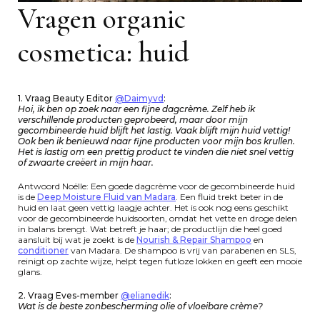
Vragen organic
cosmetica: huid
1. Vraag Beauty Editor
@Daimyvd
:
Hoi, ik ben op zoek naar een fijne dagcrème. Zelf heb ik
verschillende producten geprobeerd, maar door mijn
gecombineerde huid blijft het lastig. Vaak blijft mijn huid vettig!
Ook ben ik benieuwd naar fijne producten voor mijn bos krullen.
Het is lastig om een prettig product te vinden die niet snel vettig
of zwaarte creëert in mijn haar.
Antwoord Noëlle: Een goede dagcrème voor de gecombineerde huid
is de
Deep Moisture Fluid van Madara
. Een fluid trekt beter in de
huid en laat geen vettig laagje achter. Het is ook nog eens geschikt
voor de gecombineerde huidsoorten, omdat het vette en droge delen
in balans brengt. Wat betreft je haar; de productlijn die heel goed
aansluit bij wat je zoekt is de
Nourish & Repair Shampoo
en
conditioner
van Madara. De shampoo is vrij van parabenen en SLS,
reinigt op zachte wijze, helpt tegen futloze lokken en geeft een mooie
glans.
2. Vraag Eves-member
@elianedik
:
Wat is de beste zonbescherming olie of vloeibare crème?