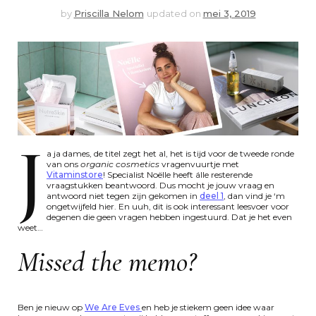
by
Priscilla Nelom
updated on
mei 3, 2019
J
a
ja dames, de titel zegt het al, het is tijd voor de tweede ronde
van ons
organic cosmetics
vragenvuurtje met
Vitaminstore
! Specialist Noëlle heeft álle resterende
vraagstukken beantwoord. Dus mocht je jouw vraag en
antwoord niet tegen zijn gekomen in
deel 1
, dan vind je ‘m
ongetwijfeld hier. En uuh, dit is ook interessant leesvoer voor
degenen die geen vragen hebben ingestuurd. Dat je het even
weet…
Missed the memo?
Ben je nieuw op
We Are Eves
en heb je stiekem geen idee waar