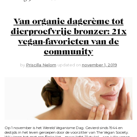
Van organic dagcrème tot
dierproefvrije bronzer: 21x
vegan-favorieten van de
community
by
Priscilla Nelom
updated on
november 1, 2019
Op 1 november is het Wereld Veganisme Dag. Gevierd sinds 1944 en
destijds in het leven geroepen door de voorzitter van The Vegan Society.
Wij vieren het met een flinke lijst – maar liefst 21 stuks! – aan jullie vegan-