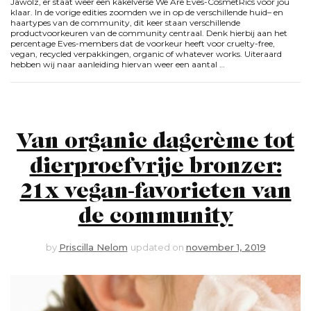
Jawolz, er staat weer een kakelverse We Are Eves-CosmetRics voor jou
klaar. In de vorige edities zoomden we in op de verschillende huid– en
haartypes van de community, dit keer staan verschillende
productvoorkeuren van de community centraal. Denk hierbij aan het
percentage Eves-members dat de voorkeur heeft voor cruelty-free,
vegan, recycled verpakkingen, organic of whatever works. Uiteraard
hebben wij naar aanleiding hiervan weer een aantal …
Van organic dagcrème tot
dierproefvrije bronzer:
21x vegan-favorieten van
de community
by
Priscilla Nelom
updated on
november 1, 2019